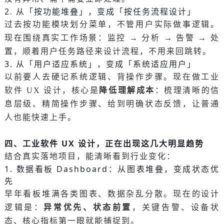
2. 从「按功能堆叠」，变成「按任务流程设计」
过去按功能模块划分菜单，不管用户实际做事逻辑。
现在围绕真实工作场景：监控 → 分析 → 告警 → 处
置，顺着用户任务路径来设计流程，不用来回跳转。
3. 从「用户适应系统」，变成「系统适应用户」
以前要人去硬记系统逻辑、背操作步骤。现在做工业
降低理解成本
软件 UX 设计，核心是
：梳理清晰的信
息层级、精简操作步骤、给到明确状态反馈，让普通
人也能快速上手。
四、工业软件 UX 设计，正在出现这几大明显趋势
结合真实落地项目，能清晰看到行业变化：
1. 数据看板 Dashboard：从图表堆叠，变成状态优
先
早年看板堆满各类图表、数据杂乱分散。现在的设计
异常优先、状态前置
逻辑是：
，关键告警、设备状
态、核心指标第一眼就能捕捉到。