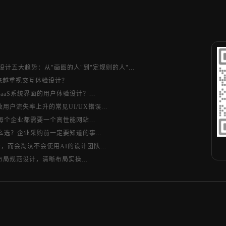
验设计五大趋势：从"画图的人"到"定规则的人"...
来越重视交互体验设计？
aS系统界面的用户体验设计？...
用户流失率上升的常见UI/UX错误...
每个企业都需要一个高性能网站...
么选？企业采购前一定要知道的事...
，而会淘汰不会使用AI的设计团队...
局规范设计，清晰布局实操...